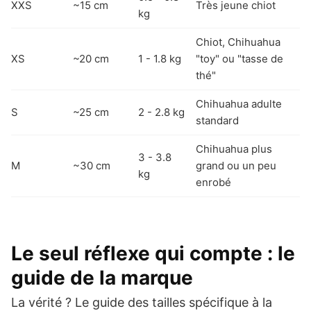
XXS
~15 cm
Très jeune chiot
kg
Chiot, Chihuahua
XS
~20 cm
1 - 1.8 kg
"toy" ou "tasse de
thé"
Chihuahua adulte
S
~25 cm
2 - 2.8 kg
standard
Chihuahua plus
3 - 3.8
M
~30 cm
grand ou un peu
kg
enrobé
Le seul réflexe qui compte : le
guide de la marque
La vérité ? Le guide des tailles spécifique à la