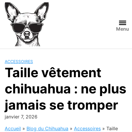
S
k
i
p
Menu
t
o
c
o
n
ACCESSOIRES
t
Taille vêtement
e
n
chihuahua : ne plus
t
jamais se tromper
janvier 7, 2026
Accueil
»
Blog du Chihuahua
»
Accessoires
»
Taille