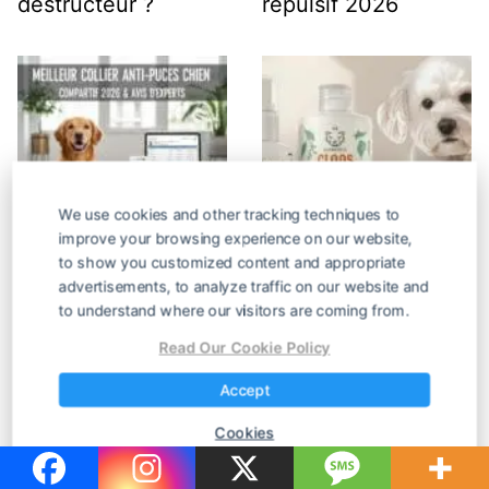
destructeur ?
répulsif 2026
We use cookies and other tracking techniques to
improve your browsing experience on our website,
to show you customized content and appropriate
Meilleur collier anti-
Meilleur shampoing
advertisements, to analyze traffic on our website and
puces pour chien :
sec pour chien : le
to understand where our visitors are coming from.
comparatif 2026 et
comparatif 2026
Read Our Cookie Policy
avis
Accept
Cookies