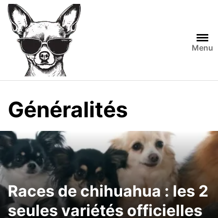
S
k
i
p
Menu
t
o
c
o
n
Généralités
t
e
n
t
Races de chihuahua : les 2
seules variétés officielles